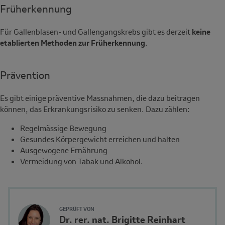
Früherkennung
Für Gallenblasen- und Gallengangskrebs gibt es derzeit
keine
etablierten Methoden zur Früherkennung
.
Prävention
Es gibt einige präventive Massnahmen, die dazu beitragen
können, das Erkrankungsrisiko zu senken. Dazu zählen:
Regelmässige Bewegung
Gesundes Körpergewicht erreichen und halten
Ausgewogene Ernährung
Vermeidung von Tabak und Alkohol.
Author's
GEPRÜFT VON
Name
Dr. rer. nat. Brigitte Reinhart
Avatar