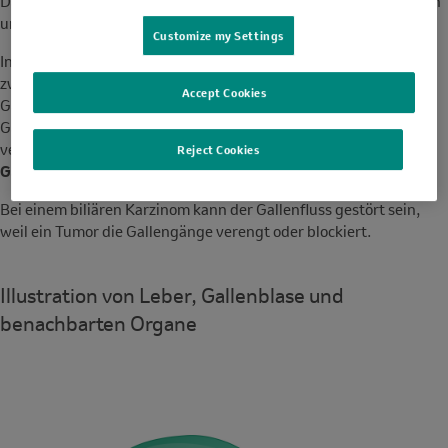
Darm abgegeben. Gallensaft hilft dem Körper, Fette zu verdauen
und bestimmte Abfallstoffe auszuscheiden.
Customize my Settings
In der
Leber
verlaufen zahlreiche kleine Gallengänge, die sich zu
zwei grösseren Hauptgängen – dem rechten und dem linken
Accept Cookies
Gallengang – vereinigen. Durch diese Gallengänge wird die
Gallenflüssigkeit transportiert. Die beiden Hauptgänge
verbinden sich ausserhalb der Leber zu einem
gemeinsamen
Reject Cookies
Gallengang
, der in den Dünndarm führt.
Bei einem biliären Karzinom kann der Gallenfluss gestört sein,
weil ein Tumor die Gallengänge verengt oder blockiert.
Illustration von Leber, Gallenblase und
benachbarten Organe