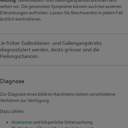
Wichtig
: Gallenblasen- und Gallengangskrebs kommen sehr
selten vor. Die genannten Symptome können auch bei anderen
Erkrankungen auftreten. Lassen Sie Beschwerden in jedem Fall
ärztlich kontrollieren.
Note
Je früher Gallenblasen- und Gallengangskrebs
diagnostiziert werden, desto grösser sind die
Heilungschancen.
Diagnose
Zur Diagnose eines biliären Karzinoms stehen verschiedene
Verfahren zur Verfügung.
Dazu zählen:
Anamnese
und körperliche Untersuchung