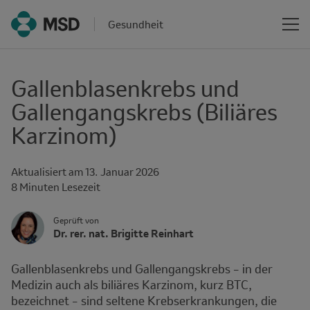
Gesundheit
Gallenblasenkrebs und
Gallengangskrebs (Biliäres
Karzinom)
Aktualisiert am
13. Januar 2026
Reading
8 Minuten Lesezeit
time
Author's
Geprüft von
Name
Dr. rer. nat. Brigitte Reinhart
Avatar
and
Affiliation
Gallenblasenkrebs und Gallengangskrebs – in der
Medizin auch als biliäres Karzinom, kurz BTC,
bezeichnet – sind seltene Krebserkrankungen, die