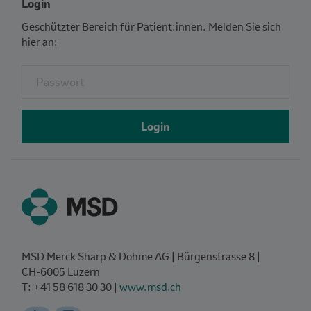
Login
Geschützter Bereich für Patient:innen. Melden Sie sich
hier an:
Fieldset for group named: password
Login
MSD Merck Sharp & Dohme AG | Bürgenstrasse 8 |
CH‑6005 Luzern
T: +41 58 618 30 30 |
www.msd.ch