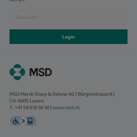
Fieldset for group named: password
Login
MSD Merck Sharp & Dohme AG | Bürgenstrasse 8 |
CH‑6005 Luzern
T: +41 58 618 30 30 |
www.msd.ch