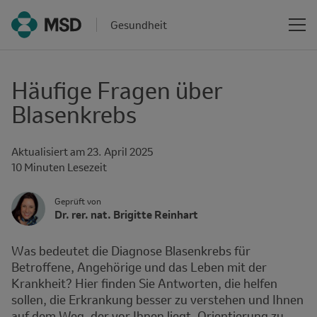
Gesundheit
Häufige Fragen über
Blasenkrebs
Aktualisiert am
23. April 2025
Reading
10 Minuten Lesezeit
time
Author's
Geprüft von
Name
Dr. rer. nat. Brigitte Reinhart
Avatar
and
Affiliation
Was bedeutet die Diagnose Blasenkrebs für
Betroffene, Angehörige und das Leben mit der
Krankheit? Hier finden Sie Antworten, die helfen
sollen, die Erkrankung besser zu verstehen und Ihnen
auf dem Weg, der vor Ihnen liegt, Orientierung zu