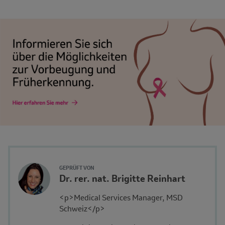
Author's
GEPRÜFT VON
Name
Dr. rer. nat. Brigitte Reinhart
Avatar
and
Description
<p>Medical Services Manager, MSD
Affiliation
Schweiz</p>