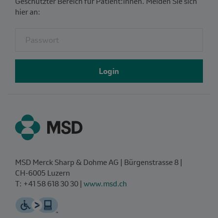
Geschützter Bereich für Patient:innen. Melden Sie sich
hier an:
Fieldset for group named: password
Login
MSD Merck Sharp & Dohme AG | Bürgenstrasse 8 |
CH‑6005 Luzern
T: +41 58 618 30 30 |
www.msd.ch