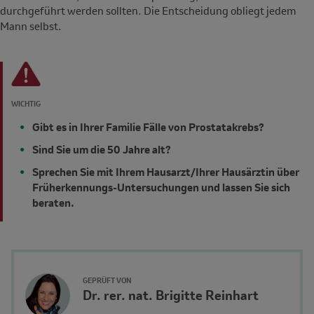
durchgeführt werden sollten. Die Entscheidung obliegt jedem
Mann selbst.
WICHTIG
Gibt es in Ihrer Familie Fälle von Prostatakrebs?
Sind Sie um die 50 Jahre alt?
Sprechen Sie mit Ihrem Hausarzt/Ihrer Hausärztin über
Früherkennungs-Untersuchungen und lassen Sie sich
beraten.
Author's
GEPRÜFT VON
Name
Dr. rer. nat. Brigitte Reinhart
Avatar
and