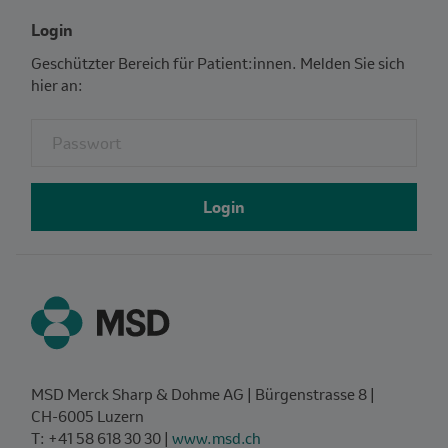
Login
Geschützter Bereich für Patient:innen. Melden Sie sich
hier an:
Fieldset for group named: password
Login
MSD Merck Sharp & Dohme AG | Bürgenstrasse 8 |
CH‑6005 Luzern
T: +41 58 618 30 30 |
www.msd.ch