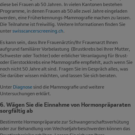
diese bei Frauen ab 50 Jahren. In vielen Kantonen bestehen
Programme, in denen Frauen ab 50 alle zwei Jahre eingeladen
werden, eine Früherkennungs-Mammografie machen zu lassen.
Die Teilnahme ist freiwillig. Weitere Informationen finden Sie
unter
swisscancerscreening.ch
.
Es kann sein, dass Ihre Frauenärztin/Ihr Frauenarzt Ihnen
aufgrund familiärer Vorbelastung (Brustkrebs
bei Ihrer Mutter,
Schwester oder Tochter) oder erblicher Veranlagung für Brust-
oder Eierstockkrebs ein
e Mammografie empfiehlt, auch wenn Sie
noch nicht 50 Jahre alt sind. Fragen Sie im Gespräch alles, was
Sie darüber wissen möchten, und lassen Sie sich beraten.
Unter
Diagnose
sind die Mammografie und weitere
Untersuchungen erklärt.
6. Wägen Sie die Einnahme von Hormonpräparaten
sorgfältig ab
Bestimmte Hormonpräparate zur Schwangerschaftsverhütung
oder zur Behandlung von Wechseljahrbeschwerden können das
Brustkrebsrisiko erhöhen.
Lassen Sie sich von Ihrer