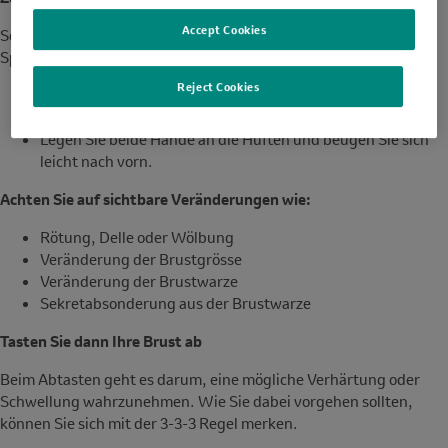
Accept Cookies
Schauen Sie Ihre Brust in verschiedenen Positionen vor dem
Spiegel an, um sichtbare Veränderungen zu entdecken.
Reject Cookies
Lassen Sie die Arme locker herunterhängen.
Verschränken Sie die Hände hinter dem Kopf.
Legen Sie beide Hände an die Hüften und beugen Sie sich
leicht nach vorn.
Achten Sie auf sichtbare Veränderungen wie:
Rötung, Delle oder Wölbung
Veränderung der Brustgrösse
Veränderung der Brustwarze
Sekretabsonderung aus der Brustwarze
Tasten Sie dann Ihre Brust ab
Beim Abtasten geht es darum, eine mögliche Verhärtung oder
Schwellung wahrzunehmen. Wie Sie dabei vorgehen sollten,
können Sie sich mit der 3-3-3 Regel merken.