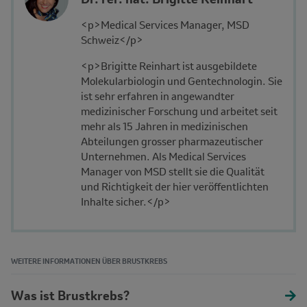
and
Description
<p>Medical Services Manager, MSD
Affiliation
Schweiz</p>
<p>Brigitte Reinhart ist ausgebildete
Molekularbiologin und Gentechnologin. Sie
ist sehr erfahren in angewandter
medizinischer Forschung und arbeitet seit
mehr als 15 Jahren in medizinischen
Abteilungen grosser pharmazeutischer
Unternehmen. Als Medical Services
Manager von MSD stellt sie die Qualität
und Richtigkeit der hier veröffentlichten
Inhalte sicher.</p>
WEITERE INFORMATIONEN ÜBER BRUSTKREBS
Was ist Brustkrebs?