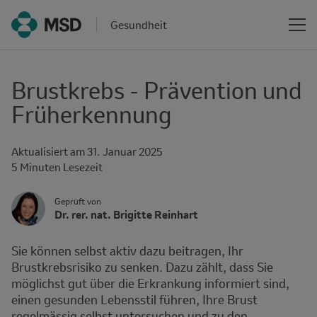
Gesundheit
Brustkrebs - Prävention und
Früherkennung
Aktualisiert am
31. Januar 2025
Reading
5 Minuten Lesezeit
time
Author's
Geprüft von
Name
Dr. rer. nat. Brigitte Reinhart
Avatar
and
Affiliation
Sie können selbst aktiv dazu beitragen, Ihr
Brustkrebsrisiko zu senken. Dazu zählt, dass Sie
möglichst gut über die Erkrankung informiert sind,
einen gesunden Lebensstil führen, Ihre Brust
regelmässig selbst untersuchen und zu den