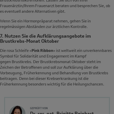
Frauenärztin/Ihrem Frauenarzt beraten und besprechen Sie, ob
es eventuell andere Alternativen gibt.
Wenn Sie ein Hormonpräparat nehmen, gehen Sie in
regelmässigen Abständen zur ärztlichen Kontrolle.
7. Nutzen Sie die Aufklärungsangebote im
Brustkrebs-Monat Oktober
Die rosa Schleife «
Pink Ribbon
» ist weltweit ein unverkennbares
Symbol für Solidarität und Engagement im Kampf
gegen Brustkrebs.
Der Brustkrebsmonat Oktober steht im
Zeichen der Betroffenen und soll zur Aufklärung über die
Vorbeugung, Früherkennung und Behandlung von Brustkrebs
beitragen.
Denn bei dieser Krebserkrankung ist die
Früherkennung besonders wichtig für die Heilungschancen.
Author's
GEPRÜFT VON
Name
Dr. rer. nat. Brigitte Reinhart
Avatar