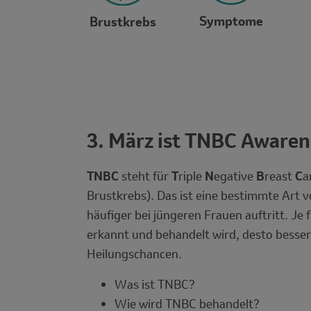
Symptome
Brustkrebs
3. März ist TNBC Awaren
Description
TNBC
steht für
T
riple
N
egative
B
reast
C
a
Brustkrebs). Das ist eine bestimmte Art v
häufiger bei jüngeren Frauen auftritt. Je
erkannt und behandelt wird, desto besser 
Heilungschancen.
Was ist TNBC?
Wie wird TNBC behandelt?