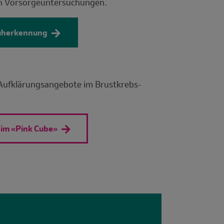
en Vorsorgeuntersuchungen.
rüherkennung
Aufklärungsangebote im Brustkrebs-
 im «Pink Cube»