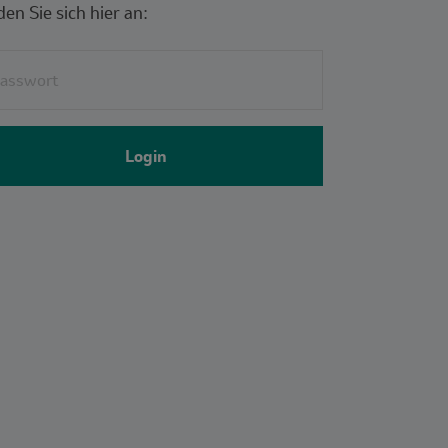
en Sie sich hier an:
eldset for group named: password
Login