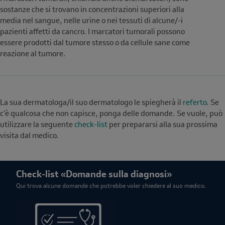
sostanze che si trovano in concentrazioni superiori alla
media nel sangue, nelle urine o nei tessuti di alcune/-i
pazienti affetti da cancro. I marcatori tumorali possono
essere prodotti dal tumore stesso o da cellule sane come
reazione al tumore.
La sua dermatologa/il suo dermatologo le spiegherà il
referto
. Se
c’è qualcosa che non capisce, ponga delle domande. Se vuole, può
utilizzare la seguente
check-list
per prepararsi alla sua prossima
visita dal medico.
Check-list «Domande sulla diagnosi»
Qui trova alcune domande che potrebbe voler chiedere al suo medico.