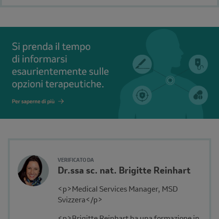
Author's
VERIFICATO DA
Name
Dr.ssa sc. nat. Brigitte Reinhart
Avatar
and
Description
<p>Medical Services Manager, MSD
Affiliation
Svizzera</p>
<p>Brigitte Reinhart ha una formazione in