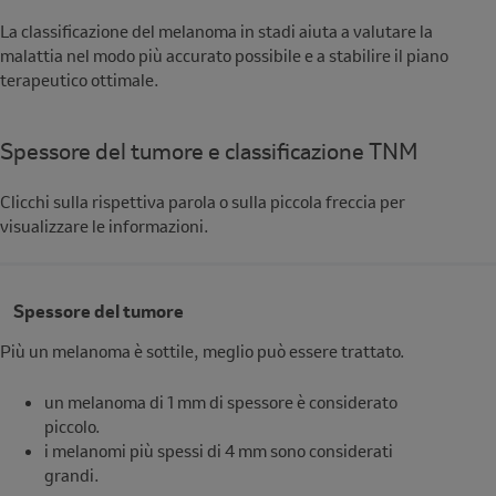
La classificazione del melanoma in stadi aiuta a valutare la
malattia nel modo più accurato possibile e a stabilire il piano
terapeutico ottimale.
Spessore del tumore e classificazione TNM
Description
Clicchi sulla rispettiva parola o sulla piccola freccia per
visualizzare le informazioni.
Spessore del tumore
Più un melanoma è sottile, meglio può essere trattato.
un melanoma di 1 mm di spessore è considerato
piccolo.
i melanomi più spessi di 4 mm sono considerati
grandi.