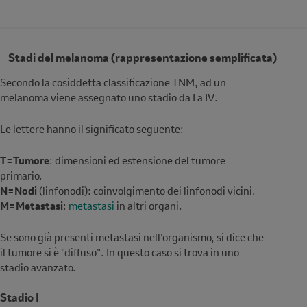
Stadi del melanoma (rappresentazione semplificata)
Secondo la cosiddetta classificazione TNM, ad un
melanoma viene assegnato uno stadio da I a IV
.
Le lettere hanno il significato seguente:
T=Tumore
: dimensioni ed estensione del tumore
primario.
N=Nodi
(linfonodi): coinvolgimento dei linfonodi vicini.
M=Metastasi
:
metastasi
in altri organi.
Se sono già presenti metastasi nell'organismo, si dice che
il tumore si è "diffuso". In questo caso si trova in uno
stadio avanzato.
Stadio I