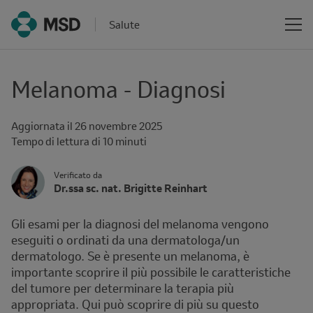
Salute
Melanoma - Diagnosi
Aggiornata il
26 novembre 2025
Reading
Tempo di lettura di 10 minuti
time
Author's
Verificato da
Name
Dr.ssa sc. nat. Brigitte Reinhart
Avatar
and
Affiliation
Gli esami per la diagnosi del melanoma vengono
eseguiti o ordinati da una dermatologa/un
dermatologo. Se è presente un melanoma, è
importante scoprire il più possibile le caratteristiche
del tumore per determinare la terapia più
appropriata. Qui può scoprire di più su questo