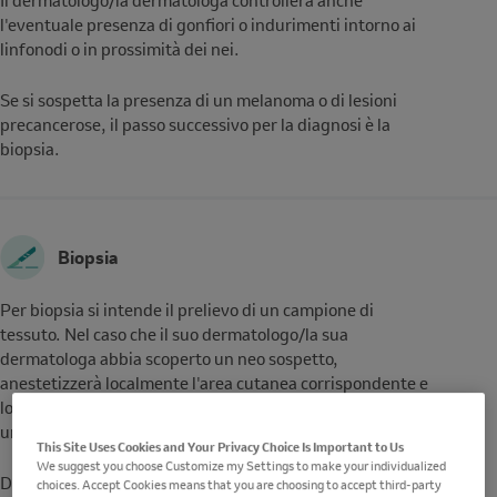
Il dermatologo/la dermatologa controllerà anche
l'eventuale presenza di gonfiori o indurimenti intorno ai
linfonodi o in prossimità dei nei
.
Se si sospetta la presenza di un melanoma o di lesioni
precancerose, il passo successivo per la diagnosi è la
biopsia.
Biopsia
Per biopsia si intende il prelievo di un campione di
tessuto. Nel caso che il suo dermatologo/la sua
dermatologa abbia scoperto un neo sospetto,
anestetizzerà localmente l'area cutanea corrispondente e
lo rimuoverà. Questo sarà poi inviato in laboratorio per
un esame approfondito.
This Site Uses Cookies and Your Privacy Choice Is Important to Us
We suggest you choose Customize my Settings to make your individualized
Di solito si tratta di un piccolo intervento che dura solo
choices. Accept Cookies means that you are choosing to accept third-party