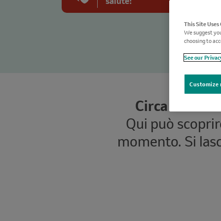
salute!
This Site Uses
We suggest you
choosing to acc
See our Privac
Customize 
Circa il 90% 
Qui può scoprir
momento. Si las