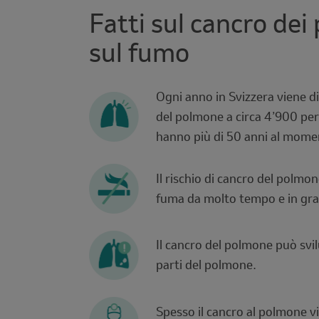
Fatti sul cancro dei
sul fumo
Ogni anno in Svizzera viene d
del polmone a circa 4’900 per
hanno più di 50 anni al momen
Il rischio di cancro del polmo
fuma da molto tempo e in gra
Il cancro del polmone può svil
parti del polmone.
Spesso il cancro al polmone v