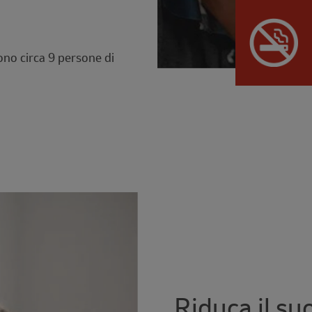
ono circa 9 persone di
Riduca il su
Description