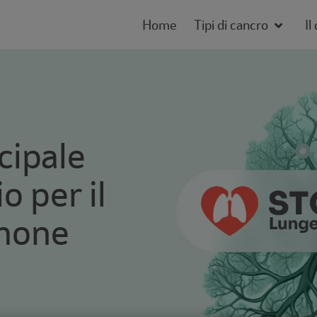
Home
Tipi di cancro
Il
ncipale
o per il
lmone