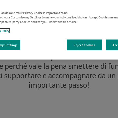
 Cookies and Your Privacy Choice Is Important to Us
 choose Customize my Settings to make your individualized choices. Accept Cookies means
ept third-party Cookies and that you understand this choice.
y Policy
my Settings
Reject Cookies
Acc
di tutti i tumori polmonari sono cau
e perché vale la pena smettere di fum
ci supportare e accompagnare da un 
importante passo!