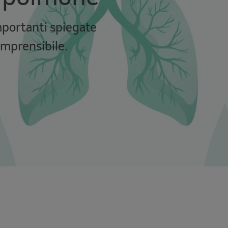
mportanti spiegate
omprensibile.