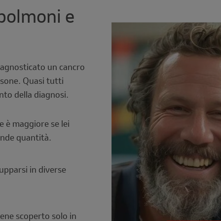
 polmoni e
iagnosticato un cancro
sone. Quasi tutti
to della diagnosi.
ne è maggiore se lei
nde quantità.
upparsi in diverse
iene scoperto solo in