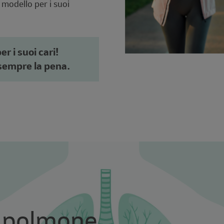
n modello per i suoi
r i suoi cari!
sempre la pena.
l polmone