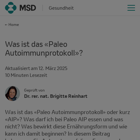
Gesundheit
Home
Was ist das «Paleo
Autoimmunprotokoll»?
Aktualisiert am
12. März 2025
Time
10 Minuten Lesezeit
interval
Author
Author's
Geprüft von
Name
Dr. rer. nat. Brigitte Reinhart
Avatar
and
Affiliation
Was ist das «Paleo Autoimmunprotokoll» oder kurz
«AIP»? Was darf ich bei Paleo AIP essen und was
nicht? Was bewirkt diese Ernährungsform und wie
kann ich damit beginnen? In diesem Beitrag