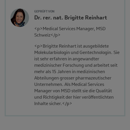
Reviewer
Author's
GEPRÜFT VON
Name
Dr. rer. nat. Brigitte Reinhart
Avatar
and
Description
<p>Medical Services Manager, MSD
Affiliation
Schweiz</p>
<p>Brigitte Reinhart ist ausgebildete
Molekularbiologin und Gentechnologin. Sie
ist sehr erfahren in angewandter
medizinischer Forschung und arbeitet seit
mehr als 15 Jahren in medizinischen
Abteilungen grosser pharmazeutischer
Unternehmen. Als Medical Services
Manager von MSD stellt sie die Qualität
und Richtigkeit der hier veröffentlichten
Inhalte sicher.</p>