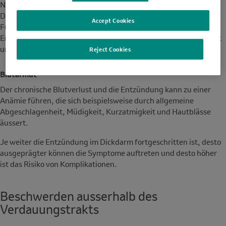
Nahrungsaufnahme ist aus Angst vor Bauchschmerzen und
Durchfällen oft unzureichend. Hinzu kommt, dass die normale
Accept Cookies
Funktion des Verdauungstraktes durch die chronische
Entzündung gestört ist. Insgesamt kann dies zu Gewichtsverlust
und Mangelerscheinungen führen.
Reject Cookies
Blutarmut
Der chronische Blutverlust und die Entzündung kann zu einer
Anämie führen, die sich beispielsweise durch allgemeine
Abgeschlagenheit, Müdigkeit, Kurzatmigkeit und Hautblässe
äussert.
Je weiter die Entzündung im Dickdarm fortgeschritten ist, desto
ausgeprägter können die Symptome auftreten und desto höher
ist das Risiko von Komplikationen.
Beschwerden ausserhalb des
Verdauungstrakts