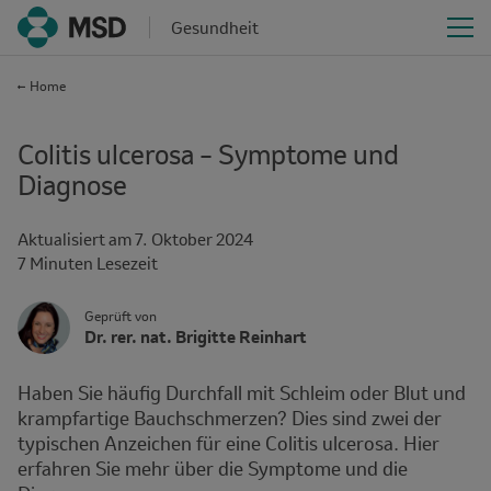
Gesundheit
Home
Colitis ulcerosa – Symptome und
Diagnose
Aktualisiert am
7. Oktober 2024
Reading
7 Minuten Lesezeit
time
Author's
Geprüft von
Name
Dr. rer. nat. Brigitte Reinhart
Avatar
and
Affiliation
Haben Sie häufig Durchfall mit Schleim oder Blut und
krampfartige Bauchschmerzen? Dies sind zwei der
typischen Anzeichen für eine Colitis ulcerosa. Hier
erfahren Sie mehr über die Symptome und die