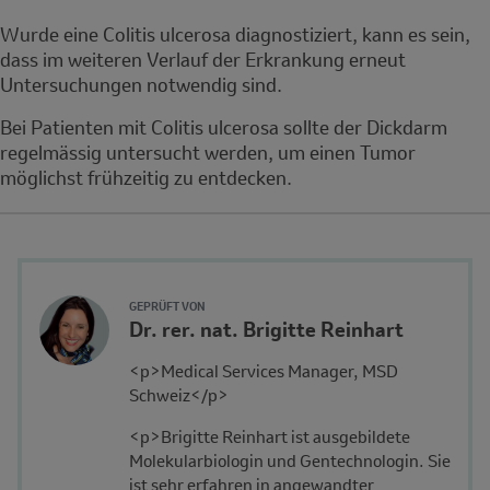
Note
Wurde eine Colitis ulcerosa diagnostiziert, kann es sein,
dass im weiteren Verlauf der Erkrankung erneut
Untersuchungen notwendig sind.
Bei Patienten mit Colitis ulcerosa sollte der Dickdarm
regelmässig untersucht werden, um einen Tumor
möglichst frühzeitig zu entdecken.
Author's
GEPRÜFT VON
Name
Dr. rer. nat. Brigitte Reinhart
Avatar
and
Description
<p>Medical Services Manager, MSD
Affiliation
Schweiz</p>
<p>Brigitte Reinhart ist ausgebildete
Molekularbiologin und Gentechnologin. Sie
ist sehr erfahren in angewandter