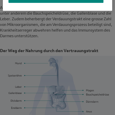
Am Prozess der Verdauung sind noch weitere Organe beteiligt,
unter anderem die Bauchspeicheldrüse, die Gallenblase und die
Leber. Zudem beherbergt der Verdauungstrakt eine grosse Zahl
von Mikroorganismen, die am Verdauungsprozess beteiligt sind,
Krankheitserreger abwehren helfen und das lmmunsystem des
Darmes unterstützen.
Der Weg der Nahrung durch den Vertrauungstrakt