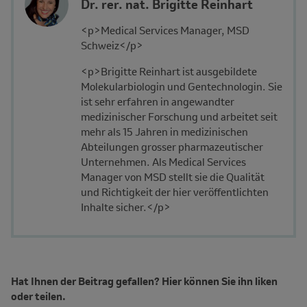
Name
Dr. rer. nat. Brigitte Reinhart
Avatar
and
Description
<p>Medical Services Manager, MSD
Affiliation
Schweiz</p>
<p>Brigitte Reinhart ist ausgebildete
Molekularbiologin und Gentechnologin. Sie
ist sehr erfahren in angewandter
medizinischer Forschung und arbeitet seit
mehr als 15 Jahren in medizinischen
Abteilungen grosser pharmazeutischer
Unternehmen. Als Medical Services
Manager von MSD stellt sie die Qualität
und Richtigkeit der hier veröffentlichten
Inhalte sicher.</p>
Hat Ihnen der Beitrag gefallen? Hier können Sie ihn liken
oder teilen.