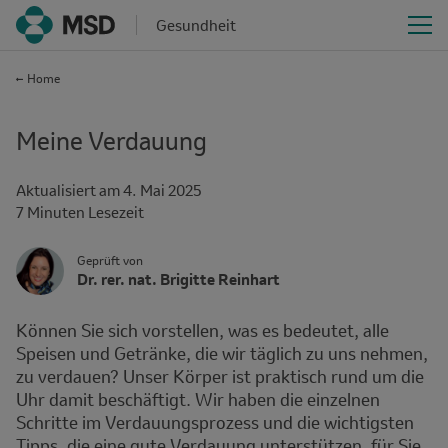
Gesundheit
Home
Meine Verdauung
Aktualisiert am
4. Mai 2025
Time
7 Minuten Lesezeit
interval
Author
Author's
Geprüft von
Name
Dr. rer. nat. Brigitte Reinhart
Avatar
and
Affiliation
Können Sie sich vorstellen, was es bedeutet, alle
Speisen und Getränke, die wir täglich zu uns nehmen,
zu verdauen? Unser Körper ist praktisch rund um die
Uhr damit beschäftigt. Wir haben die einzelnen
Schritte im Verdauungsprozess und die wichtigsten
Tipps, die eine gute Verdauung unterstützen, für Sie