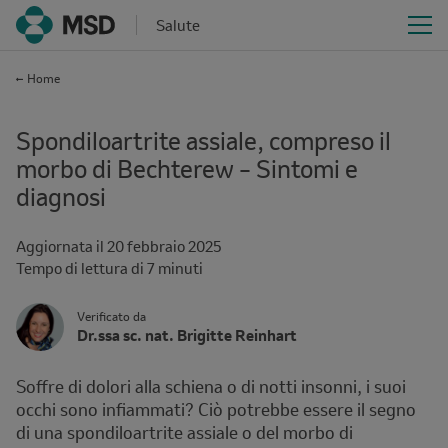
Salute
Home
Spondiloartrite assiale, compreso il
morbo di Bechterew – Sintomi e
diagnosi
Aggiornata il
20 febbraio 2025
Reading
Tempo di lettura di 7 minuti
time
Author's
Verificato da
Name
Dr.ssa sc. nat. Brigitte Reinhart
Avatar
and
Affiliation
Soffre di dolori alla schiena o di notti insonni, i suoi
occhi sono infiammati? Ciò potrebbe essere il segno
di una spondiloartrite assiale o del morbo di