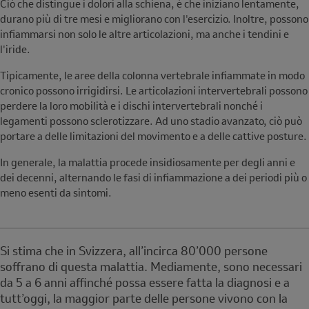
Ciò che distingue i dolori alla schiena, è che iniziano lentamente,
durano più di tre mesi e migliorano con l'esercizio. Inoltre, possono
infiammarsi non solo le altre articolazioni, ma anche i tendini e
l'iride.
Tipicamente, le aree della colonna vertebrale infiammate in modo
cronico possono irrigidirsi. Le articolazioni intervertebrali possono
perdere la loro mobilità e i dischi intervertebrali nonché i
legamenti possono sclerotizzare. Ad uno stadio avanzato, ciò può
portare a delle limitazioni del movimento e a delle cattive posture.
In generale, la malattia procede insidiosamente per degli anni e
dei decenni, alternando le fasi di infiammazione a dei periodi più o
meno esenti da sintomi.
Note
Si stima che in Svizzera, all’incirca 80’000 persone
soffrano di questa malattia. Mediamente, sono necessari
da 5 a 6 anni affinché possa essere fatta la diagnosi e a
tutt’oggi, la maggior parte delle persone vivono con la