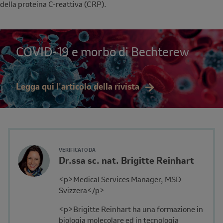
della proteina C-reattiva (CRP).
COVID-19 e morbo di Bechterew
Legga qui l'articolo della rivista
Author's
VERIFICATO DA
Name
Dr.ssa sc. nat. Brigitte Reinhart
Avatar
and
Description
<p>Medical Services Manager, MSD
Affiliation
Svizzera</p>
<p>Brigitte Reinhart ha una formazione in
biologia molecolare ed in tecnologia