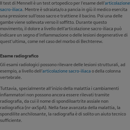
Il test di Mennell è un test ortopedico per l'esame dell'
articolazione
sacro-iliaca
. Mentre è sdraiata/o a pancia in giù il medico esercita
una pressione sull'osso sacro e trattiene il bacino. Poi una delle
gambe viene sollevata verso il soffitto. Durante questo
movimento, il dolore a livello dell’articolazione sacro-iliaca può
indicare un segno d’infiammazione o delle lesioni degenerative di
quest’ultima, come nel caso del morbo di Bechterew.
Esame radiografico
Gli esami radiologici possono rilevare delle lesioni strutturali, ad
esempio, a livello dell'
articolazione sacro-iliaca
o della colonna
vertebrale.
Tuttavia, specialmente all'inizio della malattia i cambiamenti
infiammatori non possono ancora essere rilevati tramite
radiografia, da cui il nome di spondiloartrite assiale non
radiografica (nr-axSpA). Nella fase avanzata della malattia, la
spondilite anchilosante, la radiografia è di solito un aiuto tecnico
sufficiente.