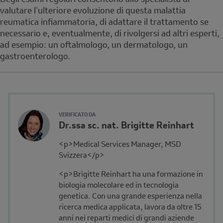
valutare l'ulteriore evoluzione di questa malattia
reumatica infiammatoria, di adattare il trattamento se
necessario e, eventualmente, di rivolgersi ad altri esperti,
ad esempio: un oftalmologo, un dermatologo, un
gastroenterologo.
Reviewer
Author's
VERIFICATO DA
Name
Dr.ssa sc. nat. Brigitte Reinhart
Avatar
and
Description
<p>Medical Services Manager, MSD
Affiliation
Svizzera</p>
<p>Brigitte Reinhart ha una formazione in
biologia molecolare ed in tecnologia
genetica. Con una grande esperienza nella
ricerca medica applicata, lavora da oltre 15
anni nei reparti medici di grandi aziende