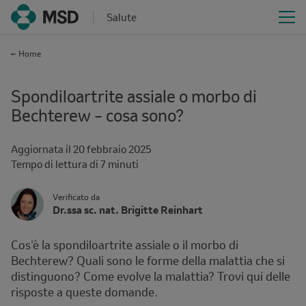
Salute
Home
Spondiloartrite assiale o morbo di
Bechterew – cosa sono?
Aggiornata il
20 febbraio 2025
Reading
Tempo di lettura di 7 minuti
time
Author
Author's
Verificato da
Name
Dr.ssa sc. nat. Brigitte Reinhart
Avatar
and
Affiliation
Cos'è la spondiloartrite assiale o il morbo di
Bechterew? Quali sono le forme della malattia che si
distinguono? Come evolve la malattia? Trovi qui delle
risposte a queste domande.