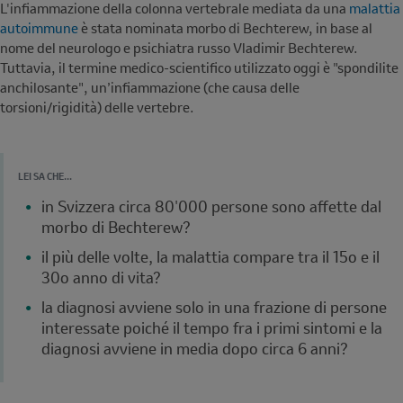
L'infiammazione della colonna vertebrale mediata da una
malattia
autoimmune
è stata nominata morbo di Bechterew, in base al
nome del neurologo e psichiatra russo Vladimir Bechterew.
Tuttavia, il termine medico-scientifico utilizzato oggi è "spondilite
anchilosante", un’infiammazione (che causa delle
torsioni/rigidità) delle vertebre.
FACTS
LEI SA CHE...
SUBTITLE
in Svizzera circa 80'000 persone sono affette dal
morbo di Bechterew?
il più delle volte, la malattia compare tra il 15o e il
30o anno di vita?
la diagnosi avviene solo in una frazione di persone
interessate poiché il tempo fra i primi sintomi e la
diagnosi avviene in media dopo circa 6 anni?