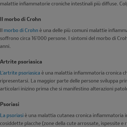
malattie infiammatorie croniche intestinali più diffuse. Co
Il morbo di Crohn
Il
morbo di Crohn
è una delle più comuni malattie infiammato
soffrono circa 16’000 persone. I sintomi del morbo di Crohn
anni.
Artrite psoriasica
L'artrite psoriasica
è una malattia infiammatoria cronica che 
ripresentarsi. La maggior parte delle persone sviluppa pri
articolari inizino prima che si manifestino alterazioni patol
Psoriasi
La psoriasi
è una malattia cutanea cronica infiammatoria i
cosiddette placche (zone della cute arrossate, ispessite 