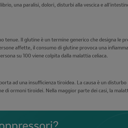
ibrio, una paralisi, dolori, disturbi alla vescica e all'intest
ino tenue. Il glutine è un termine generico che designa le pro
lle persone affette, il consumo di glutine provoca una infia
persona su 100 viene colpita dalla malattia celiaca.
orta ad una insufficienza tiroidea. La causa è un disturb
 di ormoni tiroidei. Nella maggior parte dei casi, la malatti
oppressori?