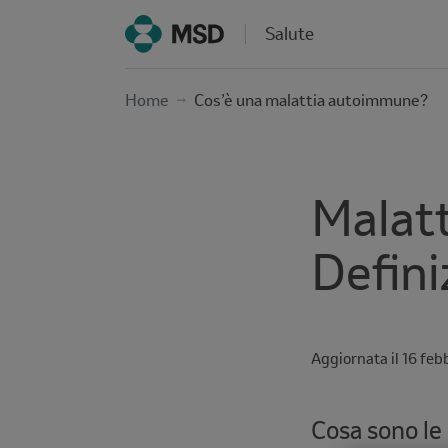
Salute
Home
Cos’è una malattia autoimmune?
Malat
Defini
Aggiornata il
Reading
16 feb
time
Cosa sono le