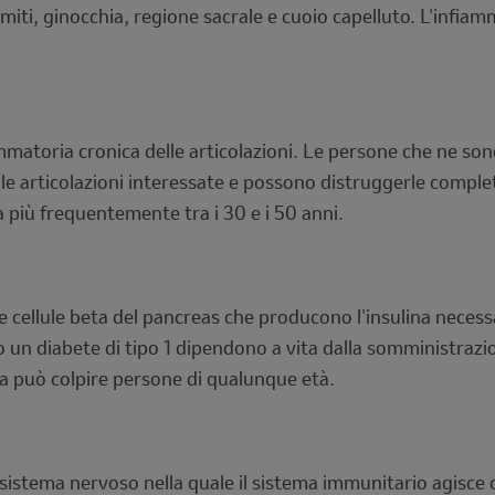
iti, ginocchia, regione sacrale e cuoio capelluto. L'infiamma
mmatoria cronica delle articolazioni. Le persone che ne sono
lle articolazioni interessate e possono distruggerle compl
 più frequentemente tra i 30 e i 50 anni.
le cellule beta del pancreas che producono l'insulina necess
n diabete di tipo 1 dipendono a vita dalla somministrazione
 ma può colpire persone di qualunque età.
 sistema nervoso nella quale il sistema immunitario agisce 