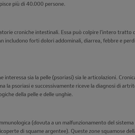
lpisce più di 40.000 persone.
rie croniche intestinali. Essa può colpire l’intero tratto di
 includono forti dolori addominali, diarrea, febbre e perdit
interessa sia la pelle (psoriasi) sia le articolazioni. Croni
ma la psoriasi e successivamente riceve la diagnosi di artr
ogiche della pelle e delle unghie.
mmunologica (dovuta a un malfunzionamento del sistema immu
e ricoperte di squame argentee). Queste zone squamose dell