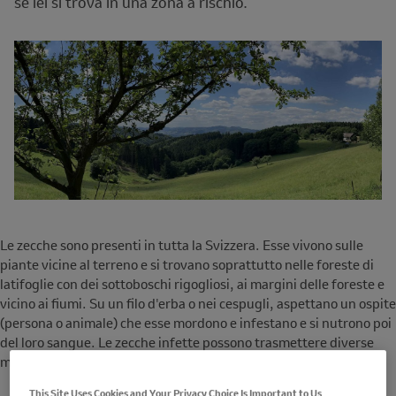
se lei si trova in una zona a rischio.
Le zecche sono presenti in tutta la Svizzera. Esse vivono sulle
piante vicine al terreno e si trovano soprattutto nelle foreste di
latifoglie con dei sottoboschi rigogliosi, ai margini delle foreste e
vicino ai fiumi. Su un filo d'erba o nei cespugli, aspettano un ospite
(persona o animale) che esse mordono e infestano e si nutrono poi
del loro sangue. Le zecche infette possono trasmettere diverse
malattie.
This Site Uses Cookies and Your Privacy Choice Is Important to Us