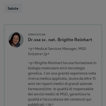
Salute
Reviewer
Author's
VERIFICATO DA
Name
Dr.ssa sc. nat. Brigitte Reinhart
Avatar
and
Description
<p>Medical Services Manager, MSD
Affiliation
Svizzera</p>
<p>Brigitte Reinhart ha una formazione in
biologia molecolare ed in tecnologia
genetica. Con una grande esperienza nella
ricerca medica applicata, lavora da oltre 15
anni nei reparti medici di grandi aziende
farmaceutiche. In qualità di responsabile
dei servizi medici di MSD, garantisce la
qualità e l'accuratezza dei contenuti qui
pubblicati.</p>