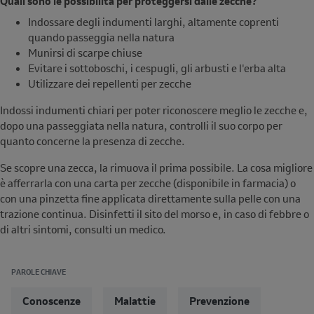
Quali sono le possibilità per proteggersi dalle zecche?
Indossare degli indumenti larghi, altamente coprenti
quando passeggia nella natura
Munirsi di scarpe chiuse
Evitare i sottoboschi, i cespugli, gli arbusti e l'erba alta
Utilizzare dei repellenti per zecche
Indossi indumenti chiari per poter riconoscere meglio le zecche e,
dopo una passeggiata nella natura, controlli il suo corpo per
quanto concerne la presenza di zecche.
Se scopre una zecca, la rimuova il prima possibile. La cosa migliore
è afferrarla con una carta per zecche (disponibile in farmacia) o
con una pinzetta fine applicata direttamente sulla pelle con una
trazione continua. Disinfetti il sito del morso e, in caso di febbre o
di altri sintomi, consulti un medico.
PAROLE CHIAVE
Conoscenze
Malattie
Prevenzione