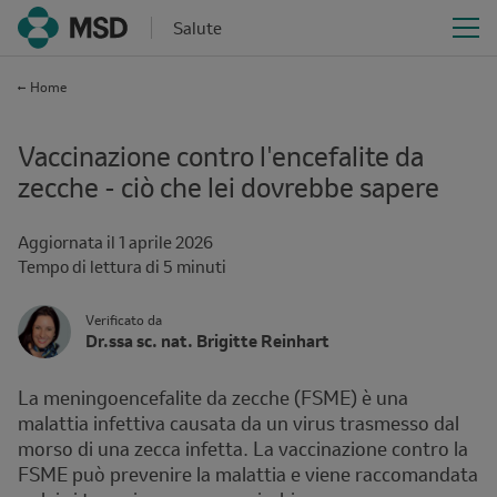
Salute
Home
Vaccinazione contro l'encefalite da
zecche - ciò che lei dovrebbe sapere
Aggiornata il
1 aprile 2026
Time
Tempo di lettura di 5 minuti
interval
Author
Author's
Verificato da
Name
Dr.ssa sc. nat. Brigitte Reinhart
Avatar
and
Affiliation
La meningoencefalite da zecche (FSME) è una
malattia infettiva causata da un virus trasmesso dal
morso di una zecca infetta. La vaccinazione contro la
FSME può prevenire la malattia e viene raccomandata