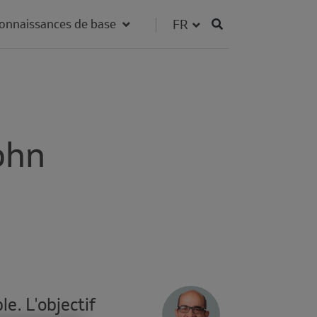
Fieldset for group
Select your language
onnaissances de base
ohn
Author's
e. L'objectif
Avatar