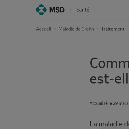
Santé
Accueil
Maladie de Crohn
Traitement
Comme
est-el
Actualisé le
Reading
29 mars
time
La maladie d