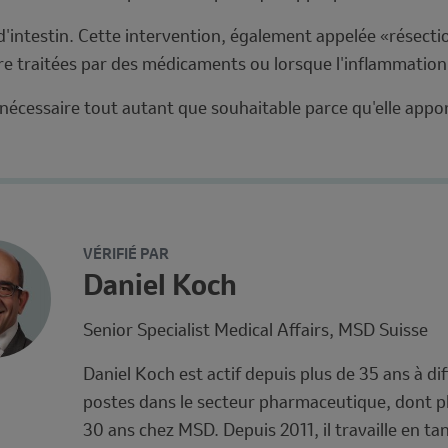
s d'intestin. Cette intervention, également appelée «résecti
être traitées par des médicaments ou lorsque l'inflammatio
ent nécessaire tout autant que souhaitable parce qu'elle 
VÉRIFIÉ PAR
Name
Daniel Koch
and
Description
Senior Specialist Medical Affairs, MSD Suisse
Affiliation
Daniel Koch est actif depuis plus de 35 ans à di
postes dans le secteur pharmaceutique, dont p
30 ans chez MSD. Depuis 2011, il travaille en ta