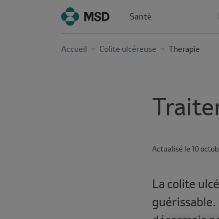
Santé
Accueil
Colite ulcéreuse
Therapie
Traite
Actualisé le
Reading
10 octo
time
La colite ul
guérissable.