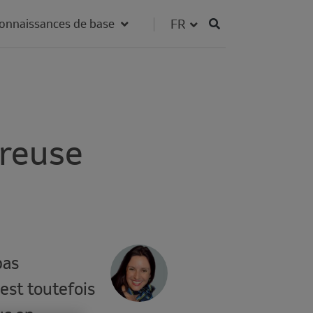
Fieldset for group
Select your language
onnaissances de base
éreuse
Author's
pas
Avatar
est toutefois