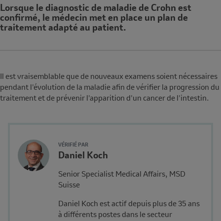
Lorsque le diagnostic de maladie de Crohn est
Note
confirmé, le médecin met en place un plan de
traitement adapté au patient.
Il est vraisemblable que de nouveaux examens soient nécessaires
pendant l'évolution de la maladie afin de vérifier la progression du
traitement et de prévenir l'apparition d'un cancer de l'intestin.
Author's
VÉRIFIÉ PAR
Name
Daniel Koch
Avatar
and
Description
Senior Specialist Medical Affairs, MSD
Affiliation
Suisse
Daniel Koch est actif depuis plus de 35 ans
à différents postes dans le secteur