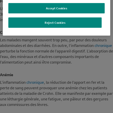
Fièvre
Une fièvre désigne une température corporelle supérieure à
Accept Cookies
38 °C. Il s'agit habituellement d'un signe de processus
inflammatoire dans l'organisme.
Reject Cookies
Carences et perte de poids
Les malades mangent souvent trop peu, par peur des douleurs
abdominales et des diarrhées. En outre, l'inflammation
chronique
perturbe la fonction normale de l'appareil digestif. L'absorption de
l'eau, des minéraux et d'autres composants importants de
l'alimentation peut ainsi être compromise.
Anémie
L'inflammation
chronique
, la réduction de l'apport en fer et la
perte de sang peuvent provoquer une anémie chez les patients
atteints de la maladie de Crohn. Elle se manifeste par exemple par
une léthargie générale, une fatigue, une pâleur et des gerçures
aux commissures des lèvres.