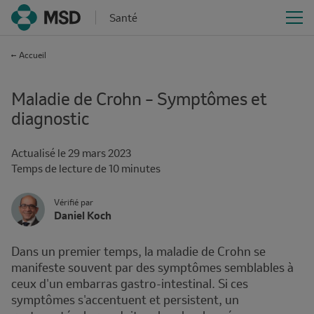
Santé
Accueil
Maladie de Crohn – Symptômes et
diagnostic
Actualisé le
29 mars 2023
Reading
Temps de lecture de 10 minutes
time
Author's
Vérifié par
Name
Daniel Koch
Avatar
and
Affiliation
Dans un premier temps, la maladie de Crohn se
manifeste souvent par des symptômes semblables à
ceux d'un embarras gastro-intestinal. Si ces
symptômes s'accentuent et persistent, un