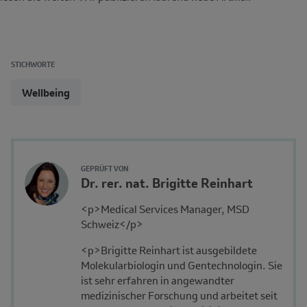
STICHWORTE
Wellbeing
Reviewer
Author's
GEPRÜFT VON
Name
Dr. rer. nat. Brigitte Reinhart
Avatar
and
Description
<p>Medical Services Manager, MSD
Affiliation
Schweiz</p>
<p>Brigitte Reinhart ist ausgebildete
Molekularbiologin und Gentechnologin. Sie
ist sehr erfahren in angewandter
medizinischer Forschung und arbeitet seit