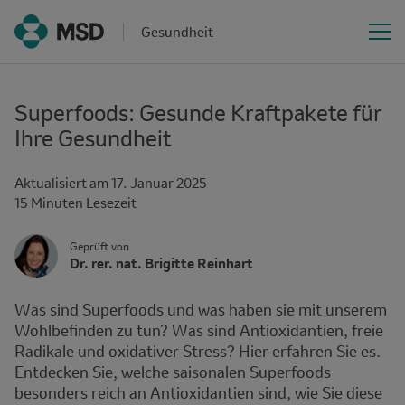
Gesundheit
Superfoods: Gesunde Kraftpakete für
Ihre Gesundheit
Aktualisiert am
17. Januar 2025
Time
15 Minuten Lesezeit
interval
Author
Author's
Geprüft von
Name
Dr. rer. nat. Brigitte Reinhart
Avatar
and
Affiliation
Was sind Superfoods und was haben sie mit unserem
Wohlbefinden zu tun? Was sind Antioxidantien, freie
Radikale und oxidativer Stress? Hier erfahren Sie es.
Entdecken Sie, welche saisonalen Superfoods
besonders reich an Antioxidantien sind, wie Sie diese