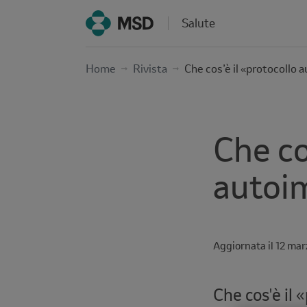
Salute
Home
Rivista
Che cos’è il «protocollo
Che co
autoi
Aggiornata il
Time
12 mar
interval
Che cos'è il