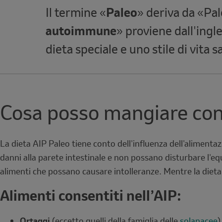
Note
Il termine «
Paleo
» deriva da «Pale
autoimmune
» proviene dall'ing
dieta speciale e uno stile di vita 
Cosa posso mangiare con 
La dieta AIP Paleo tiene conto dell'influenza dell'alimentaz
danni alla parete intestinale e non possano disturbare l'eq
alimenti che possano causare intolleranze. Mentre la dieta
Alimenti consentiti nell’AIP:
Ortaggi
(eccetto quelli della famiglia delle
solanacee
)