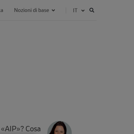
Fieldset for group
Select your language
ta
Nozioni di base
Author
Author's
, «AIP»? Cosa
Avatar