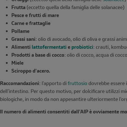
Frutta
(eccetto quella della famiglia delle solanacee)
Pesce e frutti di mare
Carne e frattaglie
Pollame
Grassi sani
: olio di avocado, olio di oliva e grassi anim
Alimenti
lattofermentati
e
probiotici
: crauti, kombu
Prodotti a base di cocco
: olio di cocco, acqua di cocc
Miele
Sciroppo d'acero.
Raccomandazioni
: l’apporto di
fruttosio
dovrebbe essere in
dell’intestino. Per questo motivo, per dolcificare utilizzi m
biologiche, in modo da non appesantire ulteriormente l'org
Il numero di alimenti consentiti dall'AIP è ovviamente mo