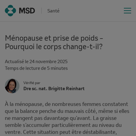
Santé
Ménopause et prise de poids –
Pourquoi le corps change-t-il?
Actualisé le
24 novembre 2025
Time
Temps de lecture de 5 minutes
interval
Author
Author's
Vérifié par
Name
Dre sc. nat. Brigitte Reinhart
Avatar
and
Affiliation
À la ménopause, de nombreuses femmes constatent
que la balance penche du mauvais côté, même si elles
ne mangent pas davantage qu’avant. La graisse
semble s’accumuler particulièrement au niveau du
ventre. Cette situation peut être déstabilisante,