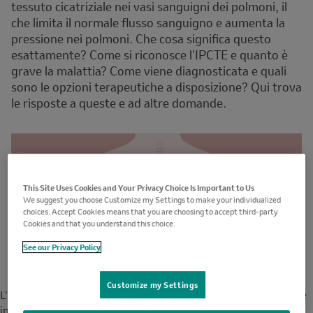
tessuto cicatriziale nei vasi sanguigni dei polmoni, il
che limita il normale flusso sanguigno e aumenta la
pressione nei polmoni. Che cosa significa questo
esattamente? Come si riconosce l'IPCTE e quanto è
grave la malattia? Come viene diagnosticata e quali
sono le opzioni terapeutiche a disposizione? Qui trova
le risposte a queste e ad altre domande.
This Site Uses Cookies and Your Privacy Choice Is Important to Us
We suggest you choose Customize my Settings to make your individualized
choices. Accept Cookies means that you are choosing to accept third-party
Cookies and that you understand this choice.
See our Privacy Policy
Customize my Settings
L'IPCTE è una delle cosiddette
Orphan Diseases
. Ciò significa che
in tutto il mondo ne sono colpite solo poche persone.