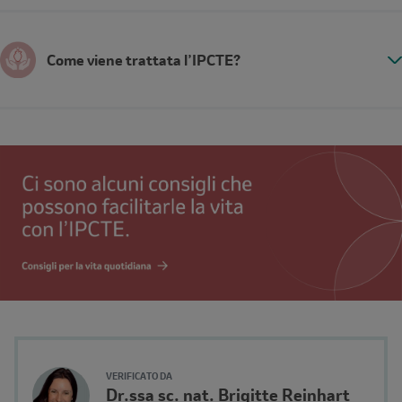
Come viene trattata l’IPCTE?
Author's
VERIFICATO DA
Name
Dr.ssa sc. nat. Brigitte Reinhart
Avatar