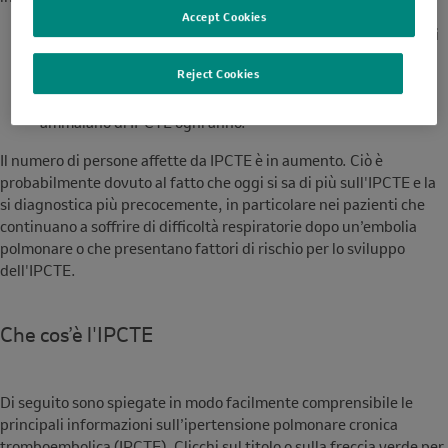
Accept Cookies
In Europa
si stima che 2-6 persone su un milione di adulti si
ammalino ogni anno di IPCTE.
Reject Cookies
In Svizzera
le stime parlano di 10-15 persone che si
ammalano di IPCTE ogni anno.
Il numero di persone affette da IPCTE è in aumento. Ciò è
probabilmente dovuto al fatto che oggi si sa di più sull'IPCTE e la
si diagnostica più precocemente, in particolare nei pazienti che
continuano a soffrire di difficoltà respiratorie dopo un’embolia
polmonare o che presentano fattori di rischio per lo sviluppo
dell'IPCTE.
Che cos’è l'IPCTE
Description
Di seguito sono spiegate in modo facilmente comprensibile le
principali informazioni sull’ipertensione polmonare cronica
tromboembolica (IPCTE). Clicchi sul titolo o sulla freccia verde per