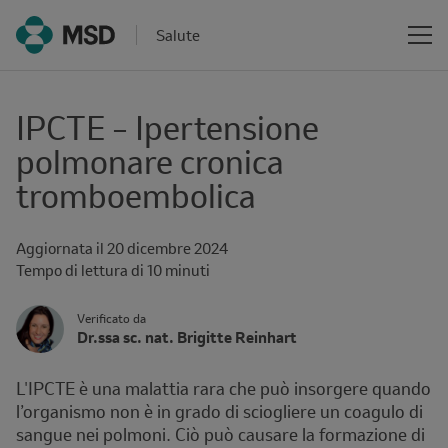
Salute
IPCTE – Ipertensione
polmonare cronica
tromboembolica
Aggiornata il
20 dicembre 2024
Reading
Tempo di lettura di 10 minuti
time
Author's
Verificato da
Name
Dr.ssa sc. nat. Brigitte Reinhart
Avatar
and
Affiliation
L'IPCTE è una malattia rara che può insorgere quando
l’organismo non è in grado di sciogliere un coagulo di
sangue nei polmoni. Ciò può causare la formazione di