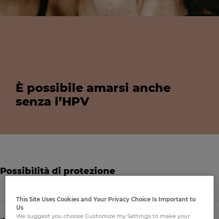
È possibile amarsi anche
senza l’HPV
Possibilità di protezione
Description
This Site Uses Cookies and Your Privacy Choice Is Important to
Us
We suggest you choose Customize my Settings to make your