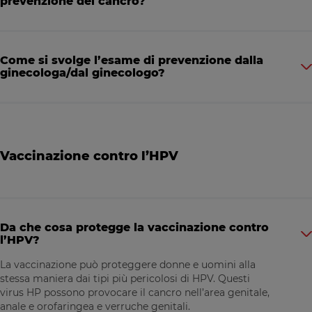
prevenzione del cancro?
Come si svolge l’esame di prevenzione dalla
ginecologa/dal ginecologo?
Vaccinazione contro l’HPV
Description
Da che cosa protegge la vaccinazione contro
l’HPV?
La vaccinazione può proteggere donne e uomini alla
stessa maniera dai tipi più pericolosi di HPV. Questi
virus HP possono provocare il cancro nell’area genitale,
anale e orofaringea e verruche genitali.