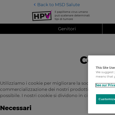
Back to MSD Salute
Il papilloma virus umano
può scatenare determinati
tipi di tumore
Main navigation
Genitori
Cooki
This Site Us
We suggest y
means that y
Paragraphs
Utilizziamo i cookie per migliorare la soddisfazione d
See our Priv
commercializzazione dei nostri prodotti. Desideriamo
possibile. I nostri cookie si dividono in cinque catego
Customize
Necessari