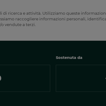
i di ricerca e attività. Utilizziamo queste informazi
siamo raccogliere informazioni personali, identificabil
/o vendute a terzi.
Sostenuta da