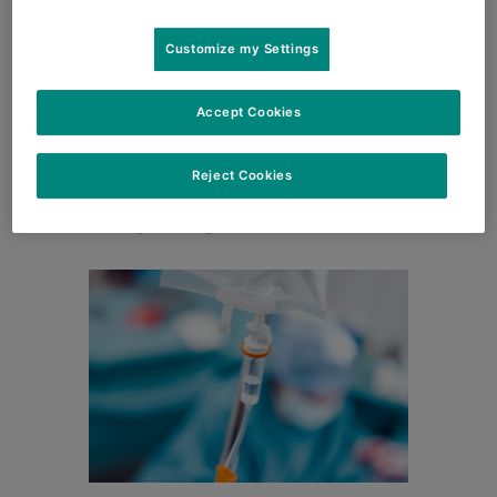
Domande quotidiane sulla mia
Customize my Settings
immunoterapia
In che modo l’immunoterapia può
Accept Cookies
influenzare la sua vita quotidiana?
Vacanze, attività fisica,
alimentazione.
Reject Cookies
Per saperne di più