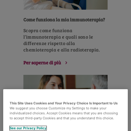
Come funziona la mia immunoterapia?
Scopra come funziona
l’immunoterapia e quali sono le
differenze rispetto alla
chemioterapia e alla radioterapia.
Per saperne di più
This Site Uses Cookies and Your Privacy Choice Is Important to Us
We suggest you choose Customize my Settings to make your
individualized choices. Accept Cookies means that you are choosing
to accept third-party Cookies and that you understand this choice.
See our Privacy Policy