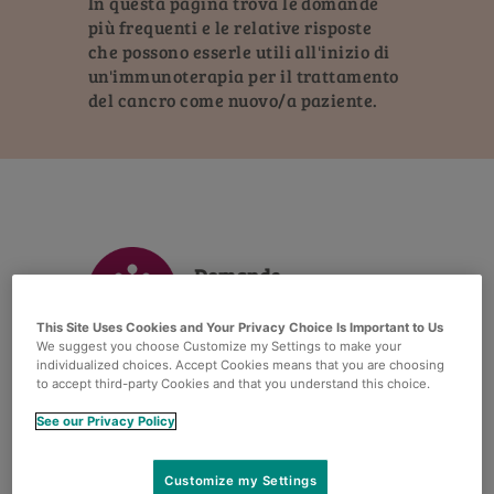
In questa pagina trova le domande
più frequenti e le relative risposte
che possono esserle utili all'inizio di
un'immunoterapia per il trattamento
del cancro come nuovo/a paziente.
Description
Domande
sull'immunoterapia
This Site Uses Cookies and Your Privacy Choice Is Important to Us
We suggest you choose Customize my Settings to make your
individualized choices. Accept Cookies means that you are choosing
to accept third-party Cookies and that you understand this choice.
Che cos'è l'immunoterapia?
See our Privacy Policy
Customize my Settings