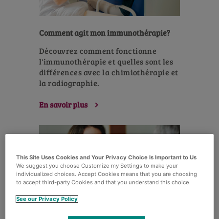
Comment agit mon immunothérapie?
Découvrez comment fonctionne
l'immunothérapie et quelles sont les
différences avec la chimiothérapie et
la radiographie.
En savoir plus
This Site Uses Cookies and Your Privacy Choice Is Important to Us
We suggest you choose Customize my Settings to make your
individualized choices. Accept Cookies means that you are choosing
to accept third-party Cookies and that you understand this choice.
See our Privacy Policy