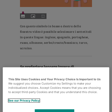
Video
Con questo simbolo in basso a destra della
finestra video è possibile selezionare i sottotitoli
in queste lingue: inglese, spagnolo, portoghese,
russo, albanese, serbo/croato/bosniaco, turco,
ucraino.
Se preferisce leggere invece di
guardare un video, qui troverà la
trascrizione.
This Site Uses Cookies and Your Privacy Choice Is Important to Us
We suggest you choose Customize my Settings to make your
individualized choices. Accept Cookies means that you are choosing
to accept third-party Cookies and that you understand this choice.
See our Privacy Policy