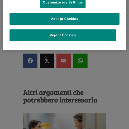
Customize my Settings
Accept Cookies
Le è piaciuto l'articolo? Qui può
collegarlo o condividerlo.
Reject Cookies
1573
Altri argomenti che
potrebbero interessarla