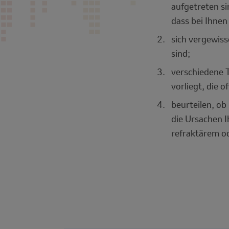
aufgetreten si
dass bei Ihnen
sich vergewis
sind;
verschiedene T
vorliegt, die 
beurteilen, o
die Ursachen 
refraktärem o