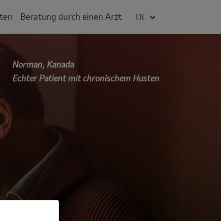
Fieldset for gr
Select your language
ten
Beratung durch einen Arzt
Norman, Kanada
Echter Patient mit chronischem Husten