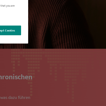
 that you are
ept Cookies
chronischen
 was dazu führen