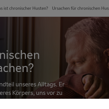
s ist chronischer Husten?
Ursachen für chronischen Hus
nischen
achen?
dteil unseres Alltags. Er
eres Körpers, uns vor zu
Stoffen, die wir einatmen,