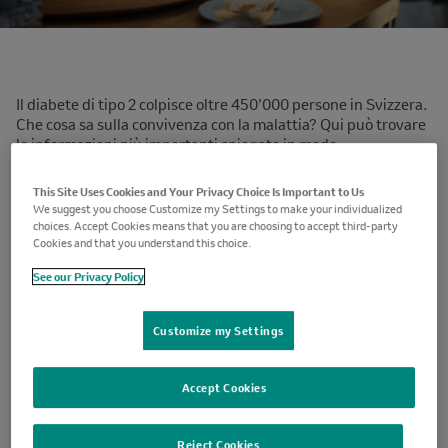
Il diabete di tipo 2 colpisce oltre 450’000 persone in Svizzera.
Che cosa sa sulla convivenza con la malattia? Qui può trovare
le informazioni più importanti spiegate in modo
comprensibile.
This Site Uses Cookies and Your Privacy Choice Is Important to Us
We suggest you choose Customize my Settings to make your individualized
choices. Accept Cookies means that you are choosing to accept third-party
Cookies and that you understand this choice.
See our Privacy Policy
Che cos’è il di diabete tipo 2?
Customize my Settings
Fino alla diagnosi del diabete di tipo 2, a volte, ci possono
volere fino a 7 anni. Questo dipende dal fatto che la malattia
Accept Cookies
spesso viene diagnosticata solo quando si presentano le
complicazioni. Si informi sul diabete di tipo 2 e scopra come
prevenirlo.
Reject Cookies